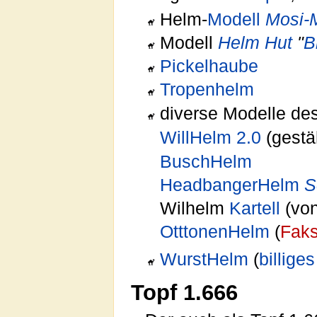
Helm-
Modell
Mosi-
Modell
Helm
Hut
"
B
Pickelhaube
Tropenhelm
diverse Modelle de
WillHelm 2.0
(gestä
BuschHelm
HeadbangerHelm
S
Wilhelm
Kartell
(vo
OtttonenHelm
(
Faks
WurstHelm
(
billiges
Topf 1.666