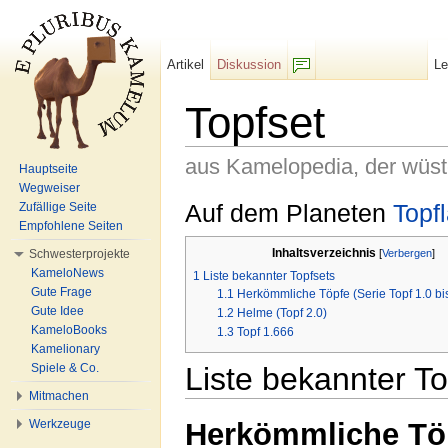
Artikel
Diskussion
L
F/b
Topfset
aus Kamelopedia, der wüs
Hauptseite
Wegweiser
Wechseln zu:
Navigation
,
Suche
Auf dem Planeten
Topf
Zufällige Seite
Empfohlene Seiten
Inhaltsverzeichnis
[
Verbergen
]
Schwesterprojekte
KameloNews
1
Liste bekannter Topfsets
Gute Frage
1.1
Herkömmliche Töpfe (Serie Topf 1.0 bi
Gute Idee
1.2
Helme (Topf 2.0)
KameloBooks
1.3
Topf 1.666
Kamelionary
Liste bekannter To
Spiele & Co.
Mitmachen
Herkömmliche Töpf
Werkzeuge