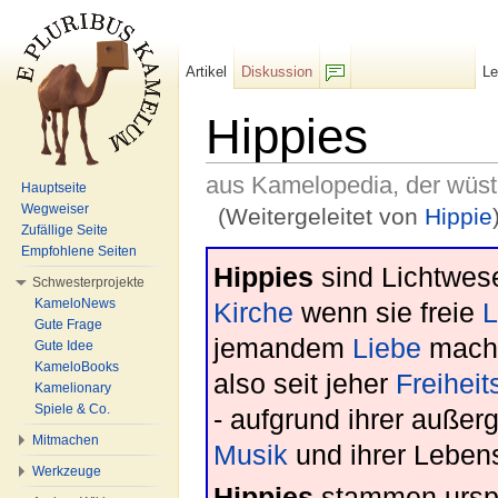
Artikel
Diskussion
L
F/b
Hippies
aus Kamelopedia, der wüs
Hauptseite
Wegweiser
(Weitergeleitet von
Hippie
Zufällige Seite
Wechseln zu:
Navigation
,
Suche
Empfohlene Seiten
Hippies
sind Lichtwes
Schwesterprojekte
KameloNews
Kirche
wenn sie freie
L
Gute Frage
jemandem
Liebe
machst
Gute Idee
KameloBooks
also seit jeher
Freihei
Kamelionary
Spiele & Co.
- aufgrund ihrer auße
Mitmachen
Musik
und ihrer Leben
Werkzeuge
Hippies
stammen urspr