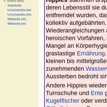
Andere Wikis
Stupidedia
deren Lebensstil sie 
Uncyclopedia (de)
entfremdet wurden, da
Uncyclopedia (en)
Wikipedia (de)
kollektiv aufgebährten
Wikipedia (en)
Wiederangleichungen a
heroischen Vorfahren,
Mangel an Körperhygie
graslastige
Ernährung
kleinen bis mittelgroße
zunehmenden
Wasser
Aussterben bedroht si
Andere Hippies wieder
Turnschuhe und
Ente
g
Kugelfischer
oder verdi