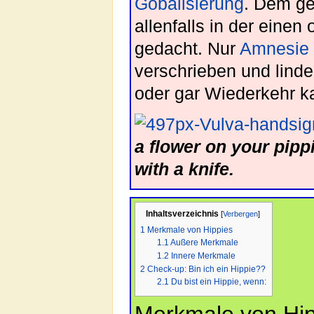
Göbalisierung
. Dem ge
allenfalls in der eine
gedacht. Nur
Amnesie I
verschrieben und linde
oder gar Wiederkehr k
a flower on your pippi
with a knife.
Inhaltsverzeichnis
[
Verbergen
]
1
Merkmale von Hippies
1.1
Außere Merkmale
1.2
Innere Merkmale
2
Check-up: Bin ich ein Hippie??
2.1
Du bist ein Hippie, wenn: