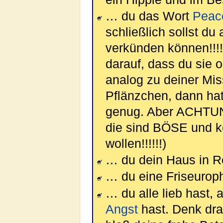
… du das Wort
Peac
schließlich sollst d
verkünden können!!!!
darauf, dass du sie
analog zu deiner Mi
Pflänzchen, dann hat 
genug. Aber ACHTUN
die sind BÖSE und k
wollen!!!!!!)
… du dein Haus in R
… du eine Friseuroph
… du alle lieb hast,
Angst
hast. Denk dra