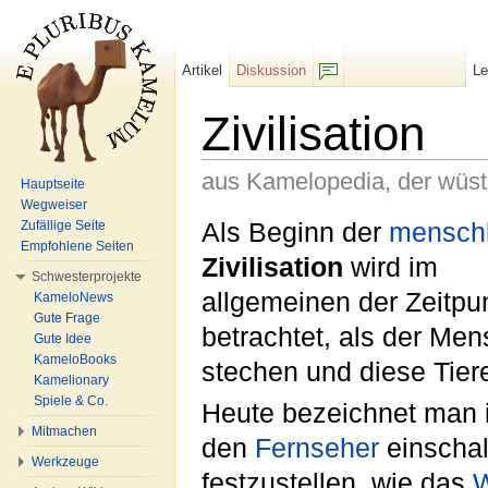
Artikel
Diskussion
L
F/b
Zivilisation
aus Kamelopedia, der wüs
Hauptseite
Wegweiser
Wechseln zu:
Navigation
,
Suche
Als Beginn der
menschl
Zufällige Seite
Empfohlene Seiten
Zivilisation
wird im
Schwesterprojekte
allgemeinen der Zeitpu
KameloNews
Gute Frage
betrachtet, als der Me
Gute Idee
KameloBooks
stechen und diese Tie
Kamelionary
Spiele & Co.
Heute bezeichnet man i
Mitmachen
den
Fernseher
einschal
Werkzeuge
festzustellen, wie das
W