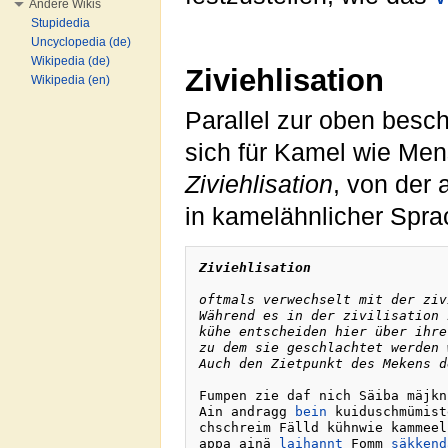
Andere Wikis
Stupidedia
Uncyclopedia (de)
Wikipedia (de)
Ziviehlisation
Wikipedia (en)
Parallel zur oben besch
sich für Kamel wie Me
Ziviehlisation
, von der 
in kamelähnlicher Spra
Ziviehlisation
oftmals verwechselt mit der ziv
Während es in der zivilisation 
kühe entscheiden hier über ihre
zu dem sie geschlachtet werden 
Auch den Zietpunkt des Mekens d
Fumpen zie daf nich Säiba mäjkn
Ain andragg 
bein
 kuiduschmümist
chschreim Fälld kühnwie kammeel
appa ainä 
laihannt
 Fomm 
säkkend