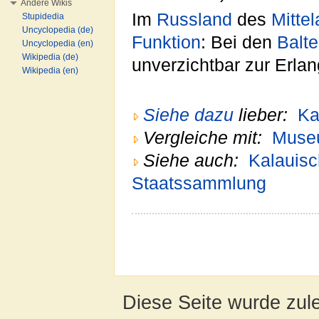
Andere Wikis
Im
Russland
des
Mittel
Stupidedia
Uncyclopedia (de)
Funktion
: Bei den
Balt
Uncyclopedia (en)
Wikipedia (de)
unverzichtbar zur Erla
Wikipedia (en)
Siehe dazu
lieber:
Ka
Vergleiche mit:
Museu
Siehe auch:
Kalauis
Staatssammlung
Diese Seite wurde zul