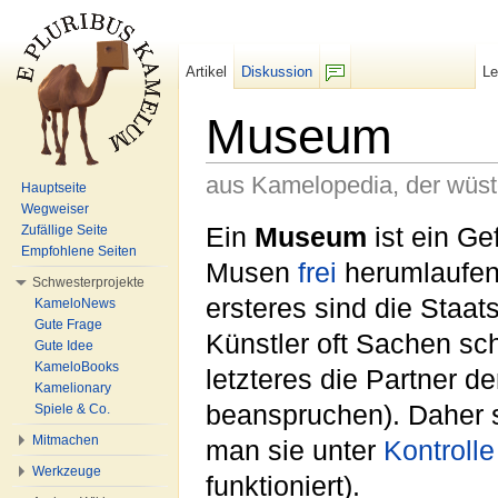
Artikel
Diskussion
L
F/b
Museum
aus Kamelopedia, der wüs
Hauptseite
Wegweiser
Wechseln zu:
Navigation
,
Suche
Ein
Museum
ist ein Ge
Zufällige Seite
Empfohlene Seiten
Musen
frei
herumlaufen
Schwesterprojekte
ersteres sind die Staa
KameloNews
Gute Frage
Künstler oft Sachen sch
Gute Idee
KameloBooks
letzteres die Partner de
Kamelionary
beanspruchen). Daher 
Spiele & Co.
Mitmachen
man sie unter
Kontrolle
Werkzeuge
funktioniert).