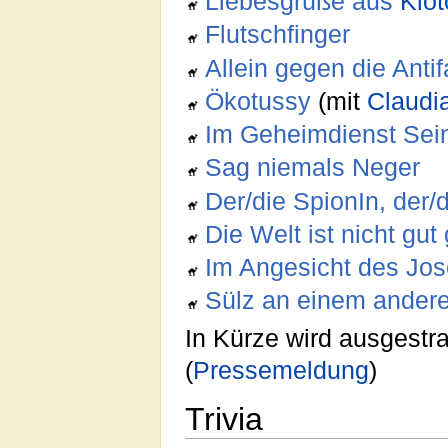
Liebesgrüße aus
Kiot
Flutschfinger
Allein gegen die Antif
Ökotussy
(mit
Claudi
Im Geheimdienst Sein
Sag niemals Neger
Der/die SpionIn, der/
Die Welt ist nicht gu
Im Angesicht des Jo
Sülz an einem ander
In Kürze wird ausgestra
(
Pressemeldung
)
Trivia