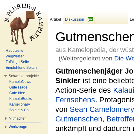
Artikel
Diskussion
L
F/b
Gutmenschenj
aus Kamelopedia, der wüs
Hauptseite
Wegweiser
(Weitergeleitet von
Die Wel
Zufällige Seite
Wechseln zu:
Navigation
,
Suche
Empfohlene Seiten
Gutmenschenjäger J
Schwesterprojekte
Sinkler
ist eine beliebt
KameloNews
Gute Frage
Action-Serie des
Kalau
Gute Idee
Fernsehens
. Protagonis
KameloBooks
Kamelionary
von
Sean Camelonnery
Spiele & Co.
Gutmenschen
,
Betroff
Mitmachen
ankämpft und dadurch ni
Werkzeuge