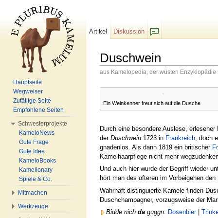
Artikel
Diskussion
F/b
Duschwein
aus Kamelopedia, der wüsten Enzyklopädie
Wechseln zu:
Navigation
,
Suche
Hauptseite
Wegweiser
Zufällige Seite
Ein Weinkenner freut sich auf die Dusche
Empfohlene Seiten
Schwesterprojekte
Durch eine besondere Auslese, erlesener 
KameloNews
der
Duschwein
1723 in
Frankreich
, doch 
Gute Frage
gnadenlos. Als dann 1819 ein britischer
F
Gute Idee
Kamelhaarpflege nicht mehr wegzudenke
KameloBooks
Und auch hier wurde der Begriff wieder un
Kamelionary
hört man des öfteren im Vorbeigehen den
Spiele & Co.
Wahrhaft distinguierte Kamele finden Dus
Mitmachen
Duschchampagner, vorzugsweise der Ma
Werkzeuge
Bidde nich
da
guggn:
Dosenbier
|
Trink