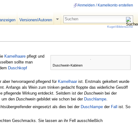
Anmelden / Kamelkonto erstellen
 anzeigen
Versionen/Autoren
Kugel-Bildersuche
die
Kamelhaare
pflegt und
esselben sollte man
Duschwein-Kabinen
 dem
Duschkopf
r aber hervorragend pflegend für
Kamelhaar
ist. Erstmals gekeltert wurde
t. Anfangs als Wein zum trinken gedacht floppte das widerliche Gesöff
e pflegende Wirkung entdeckt. Seitdem ist der
Duschwein
bei der
s
um den
Duschwein
gebildet wie schon bei der
Duschlampe
.
tsübergreifender eingesetzt als dies bei der
Duschlampe
der
Fall
ist. So
echten Geschmacks. Sie lassen an ihr Fell ausschließlich