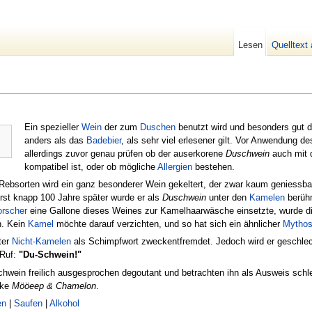
Lesen
Quelltext
Ein spezieller
Wein
der zum
Duschen
benutzt wird und besonders gut 
anders als das
Badebier
, als sehr viel erlesener gilt. Vor Anwendung d
allerdings zuvor genau prüfen ob der auserkorene
Duschwein
auch mit
kompatibel ist, oder ob mögliche
Allergien
bestehen.
Rebsorten wird ein ganz besonderer Wein gekeltert, der zwar kaum geniessba
erst knapp 100 Jahre später wurde er als
Duschwein
unter den
Kamelen
berühm
orscher
eine Gallone dieses Weines zur Kamelhaarwäsche einsetzte, wurde di
n. Kein
Kamel
möchte darauf verzichten, und so hat sich ein ähnlicher
Mytho
ter
Nicht-Kamelen
als Schimpfwort zweckentfremdet. Jedoch wird er geschlech
 Ruf:
"Du-Schwein!"
chwein freilich ausgesprochen degoutant und betrachten ihn als Ausweis schl
rke
Mööeep & Chamelon
.
en
|
Saufen
|
Alkohol