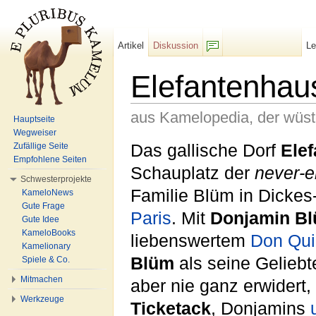
Artikel
Diskussion
L
F/b
Elefantenhau
aus Kamelopedia, der wüs
Hauptseite
Wegweiser
Wechseln zu:
Navigation
,
Suche
Das gallische Dorf
Ele
Zufällige Seite
Empfohlene Seiten
Schauplatz der
never-e
Schwesterprojekte
Familie Blüm in Dickes
KameloNews
Gute Frage
Paris
. Mit
Donjamin B
Gute Idee
KameloBooks
liebenswertem
Don Qui
Kamelionary
Blüm
als seine Geliebte
Spiele & Co.
Mitmachen
aber nie ganz erwidert,
Werkzeuge
Ticketack
, Donjamins