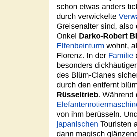
schon etwas anders tick
durch verwickelte
Verw
Greisenalter sind, also
Onkel
Darko-Robert B
Elfenbeinturm
wohnt, al
Florenz. In der
Familie
besonders dickhäutiger
des Blüm-Clanes sicher
durch den entfernt blü
Rüsseltrieb
. Während 
Elefantenrotiermaschin
von ihm berüsseln. Un
japanischen
Touristen a
dann magisch glänzende