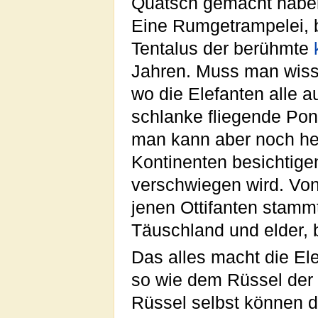
Quatsch gemacht haben,
Eine Rumgetrampelei, bi
Tentalus der berühmte
Jahren. Muss man wisse
wo die Elefanten alle a
schlanke fliegende Pon
man kann aber noch heu
Kontinenten besichtige
verschwiegen wird. Vo
jenen Ottifanten stammt
Täuschland und elder, b
Das alles macht die El
so wie dem Rüssel der a
Rüssel selbst können d