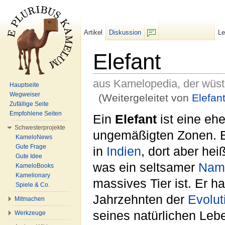
Artikel
Diskussion
L
F/b
Elefant
aus Kamelopedia, der wüs
Hauptseite
Wegweiser
(Weitergeleitet von
Elefan
Zufällige Seite
Wechseln zu:
Navigation
,
Suche
Empfohlene Seiten
Ein
Elefant
ist eine eh
Schwesterprojekte
ungemäßigten Zonen. E
KameloNews
Gute Frage
in
Indien
, dort aber hei
Gute Idee
was ein seltsamer
Nam
KameloBooks
Kamelionary
massives Tier ist. Er ha
Spiele & Co.
Jahrzehnten der
Evolut
Mitmachen
seines natürlichen Le
Werkzeuge