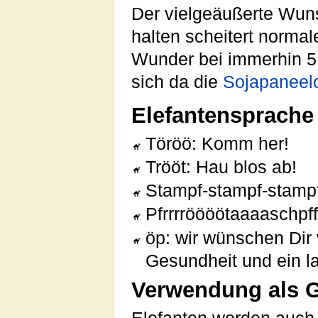
Der vielgeäußerte Wuns
halten scheitert normal
Wunder bei immerhin 5
sich da die
Sojapaneel
Elefantensprache
Töröö: Komm her!
Trööt: Hau blos ab!
Stampf-stampf-stampf
Pfrrrröööötaaaaschpff
öp: wir wünschen Dir
Gesundheit und ein l
Verwendung als 