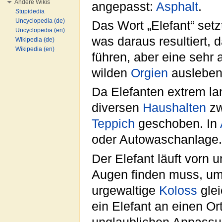
Andere Wikis
angepasst:
Asphalt
.
Stupidedia
Uncyclopedia (de)
Das Wort „Elefant“ setz
Uncyclopedia (en)
was daraus resultiert, 
Wikipedia (de)
Wikipedia (en)
führen, aber eine sehr
wilden
Orgien
ausleben
Da Elefanten extrem la
diversen
Haushalten
zw
Teppich
geschoben. In
oder Autowaschanlage.
Der Elefant läuft vorn 
Augen finden muss, um
urgewaltige
Koloss
glei
ein Elefant an einen Or