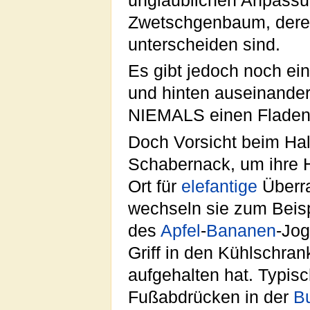
unglaublichen Anpassun
Zwetschgenbaum, dere
unterscheiden sind.
Es gibt jedoch noch ei
und hinten auseinander
NIEMALS einen Fladen f
Doch Vorsicht beim Hal
Schabernack, um ihre H
Ort für
elefantige
Überra
wechseln sie zum Beisp
des
Apfel
-
Bananen
-Jog
Griff in den Kühlschran
aufgehalten hat. Typis
Fußabdrücken in der
Bu