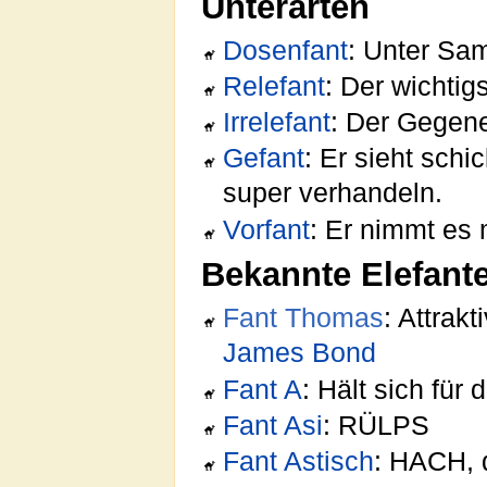
Unterarten
Dosenfant
: Unter Sam
Relefant
: Der wichtig
Irrelefant
: Der Gegen
Gefant
: Er sieht sch
super verhandeln.
Vorfant
: Er nimmt es 
Bekannte Elefant
Fant Thomas
: Attrak
James Bond
Fant A
: Hält sich für 
Fant Asi
: RÜLPS
Fant Astisch
: HACH, d