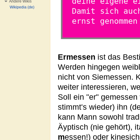
deine eigene e
Andere Wikis
Wikipedia (de)
Damit sich auc
ernst genommen
Ermessen
ist das Bes
Werden hingegen weib
nicht von Siemessen. Ko
weiter interessieren, we
Soll ein "er" gemessen
stimmt's wieder) ihn (
kann Mann sowohl tradit
Äyptisch (nie gehört), i
m
essen!) oder kinesic