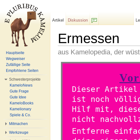
Artikel
Diskussion
L
F/b
Ermessen
aus Kamelopedia, der wüs
Hauptseite
Wegweiser
Wechseln zu:
Navigation
,
Suche
Zufällige Seite
Empfohlene Seiten
Vor
Schwesterprojekte
KameloNews
Dieser Artikel
Gute Frage
ist noch völli
Gute Idee
KameloBooks
Hilf mit, dies
Kamelionary
Spiele & Co.
nicht nachvoll
Mitmachen
Entferne einfa
Werkzeuge