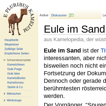
Artikel
Diskussion
L
F/b
Eule im Sand
aus Kamelopedia, der wüs
Hauptseite
Wegweiser
Wechseln zu:
Navigation
,
Suche
Eule im Sand
ist der
Ti
Zufällige Seite
Empfohlene Seiten
interessanten, aber nic
Schwesterprojekte
bisweilen noch nicht e
KameloNews
Gute Frage
Fortsetzung der Dokum
Gute Idee
KameloBooks
Dennoch oder gerade d
Kamelionary
berühmtesten rösterrei
Spiele & Co.
Mitmachen
werden.
Werkzeuge
Der Vorgänger, "Spure