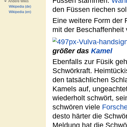
Füssen stammen.
Wah
Andere Wikis
Wikipedia (de)
den Füssen riechen soll
Wikipedia (en)
Eine weitere Form der F
mit der Beschaffenheit
größer das
Kamel
Ebenfalls zur Füsik geh
Schwörkraft. Heimtücki
den tatsächlichen Schla
Kamels auf, ungeachte
wiederholt schwört, se
schwören viele
Forsch
desto härter die Schwör
Meldung hat die Schwö