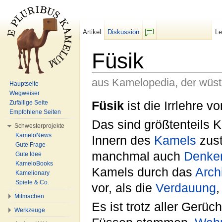
Artikel
Diskussion
L
F/b
Füsik
aus Kamelopedia, der wüs
Hauptseite
Wegweiser
Wechseln zu:
Navigation
,
Suche
Füsik
ist die Irrlehre v
Zufällige Seite
Empfohlene Seiten
Das sind größtenteils 
Schwesterprojekte
KameloNews
Innern des
Kamels
zus
Gute Frage
manchmal auch
Denke
Gute Idee
KameloBooks
Kamels durch das
Arch
Kamelionary
Spiele & Co.
vor, als die
Verdauung
,
Mitmachen
Es ist trotz aller Gerüc
Werkzeuge