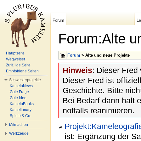
Forum
L
Forum:Alte u
Wechseln zu:
Navigation
,
Suche
Hauptseite
Forum
> Alte und neue Projekte
Wegweiser
Zufällige Seite
Hinweis
: Dieser Fred
Empfohlene Seiten
Dieser Fred ist offiziel
Schwesterprojekte
KameloNews
Geschichte. Bitte nic
Gute Frage
Gute Idee
Bei Bedarf dann halt 
KameloBooks
notfalls reanimieren.
Kamelionary
Spiele & Co.
Projekt:Kameleografi
Mitmachen
Werkzeuge
ist: Ergänzung der 