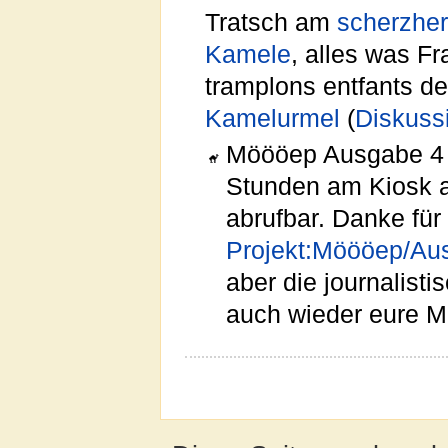
Tratsch am
scherzher
Kamele
, alles was Fr
tramplons entfants de 
Kamelurmel
(
Diskuss
Möööep Ausgabe 4 w
Stunden am Kiosk 
abrufbar. Danke für
Projekt:Möööep/Au
aber die journalisti
auch wieder eure Mi