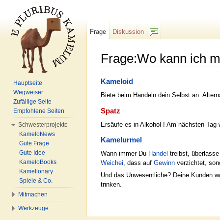
Frage
Diskussion
F/b
Frage:Wo kann ich me
Wechseln zu:
Navigation
,
Suche
Kameloid
Hauptseite
Wegweiser
Biete beim Handeln dein Selbst an. Altern
Zufällige Seite
Spatz
Empfohlene Seiten
Ersäufe es in Alkohol ! Am nächsten Tag w
Schwesterprojekte
KameloNews
Kamelurmel
Gute Frage
Gute Idee
Wann immer Du
Handel
treibst, überlass
KameloBooks
Weichei
, dass auf
Gewinn
verzichtet, son
Kamelionary
Und das Unwesentliche? Deine Kunden woll
Spiele & Co.
trinken.
Mitmachen
Werkzeuge