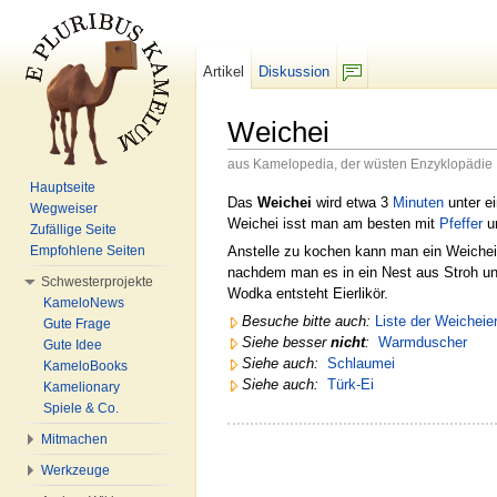
Artikel
Diskussion
F/b
Weichei
aus Kamelopedia, der wüsten Enzyklopädie
Wechseln zu:
Navigation
,
Suche
Hauptseite
Das
Weichei
wird etwa 3
Minuten
unter e
Wegweiser
Weichei isst man am besten mit
Pfeffer
u
Zufällige Seite
Anstelle zu kochen kann man ein Weichei
Empfohlene Seiten
nachdem man es in ein Nest aus Stroh un
Schwesterprojekte
Wodka entsteht Eierlikör.
KameloNews
Besuche bitte auch:
Liste der Weicheie
Gute Frage
Siehe besser
nicht
:
Warmduscher
Gute Idee
Siehe auch:
Schlaumei
KameloBooks
Siehe auch:
Türk-Ei
Kamelionary
Spiele & Co.
Mitmachen
Werkzeuge