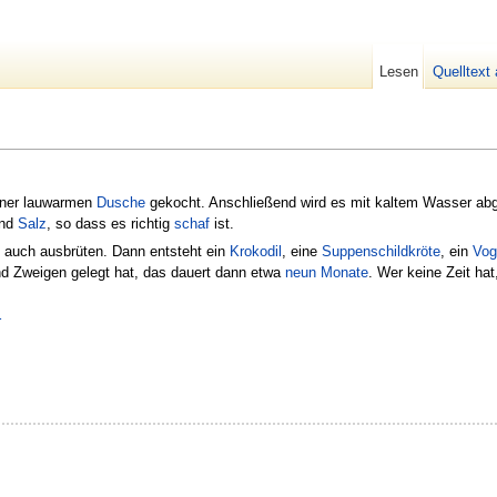
Lesen
Quelltext
iner lauwarmen
Dusche
gekocht. Anschließend wird es mit kaltem Wasser abge
nd
Salz
, so dass es richtig
schaf
ist.
 auch ausbrüten. Dann entsteht ein
Krokodil
, eine
Suppen
schildkröte
, ein
Vog
d Zweigen gelegt hat, das dauert dann etwa
neun
Monate
. Wer keine Zeit ha
r