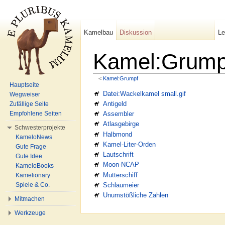
Kamelbau
Diskussion
L
Kamel:Grump
<
Kamel:Grumpf
Wechseln zu:
Navigation
,
Suche
Hauptseite
Datei:Wackelkamel small.gif
Wegweiser
Antigeld
Zufällige Seite
Empfohlene Seiten
Assembler
Atlasgebirge
Schwesterprojekte
Halbmond
KameloNews
Kamel-Liter-Orden
Gute Frage
Lautschrift
Gute Idee
Moon-NCAP
KameloBooks
Mutterschiff
Kamelionary
Schlaumeier
Spiele & Co.
Unumstößliche Zahlen
Mitmachen
Werkzeuge