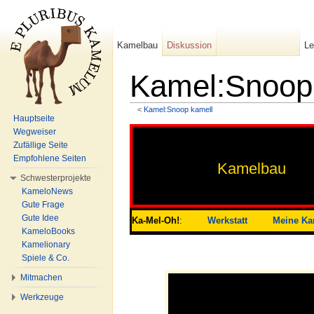
Kamelbau
Diskussion
L
Kamel:Snoop 
<
Kamel:Snoop kamell
Wechseln zu:
Navigation
,
Suche
Hauptseite
Wegweiser
Zufällige Seite
Empfohlene Seiten
Kamelbau
Schwesterprojekte
KameloNews
Gute Frage
Gute Idee
Ka-Mel-Oh!
:
Werkstatt
Meine Ka
KameloBooks
Kamelionary
Spiele & Co.
Mitmachen
Werkzeuge