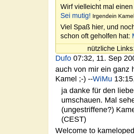
Wirf vielleicht mal einen
Sei mutig!
Irgendein Kamel
Viel Spaß hier, und noc
schon oft geholfen hat:
nützliche Links
Dufo
07:32, 11. Sep 2
auch von mir ein ganz 
Kamel ;-) --
WiMu
13:15
ja danke für den lieb
umschauen. Mal sehen
(ungestriffene?) Kame
(CEST)
Welcome to kamelopedia