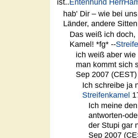
ist..
Entenhund
HerrHam
hab' Dir – wie bei uns
Länder, andere Sitten ;
Das weiß ich doch, 
Kamel! *fg* --
Streif
ich weiß aber wie 
man kommt sich so 
Sep 2007 (CEST)
Ich schreibe ja 
Streifenkamel
17
Ich meine den
antworten-oder
der Stupi gar 
Sep 2007 (CE