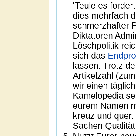
'Teule es fordert
dies mehrfach du
schmerzhafter Pr
Diktatoren
Admin
Löschpolitik rei
sich das
Endpro
lassen. Trotz de
Artikelzahl (zu
wir einen täglic
Kamelopedia se
eurem Namen mal 
kreuz und quer. 
Sachen Qualität