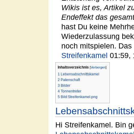
Wikis ist es, Artikel
Endeffekt das gesamt
hast Du keine Mehrhei
Wiederzulassung beko
noch mitspielen. Das
Streifenkamel
01:59, 
Inhaltsverzeichnis
[
Verbergen
]
1
Lebensabschnittskamel
2
Patenschaft
3
Bilder
4
Tonnentreter
5
Bild:Streifenkamel.png
Lebensabschnitts
Hi Streifenkamel. Bin 