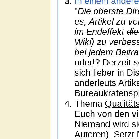
In einem ander
"
Die oberste Dir
es, Artikel zu v
im Endeffekt
di
Wiki) zu verbess
bei jedem Beitr
oder!? Derzeit s
sich lieber in D
anderleuts Artik
Bureaukratenspie
Thema
Qualität
Euch von den vi
Niemand wird si
Autoren). Setzt