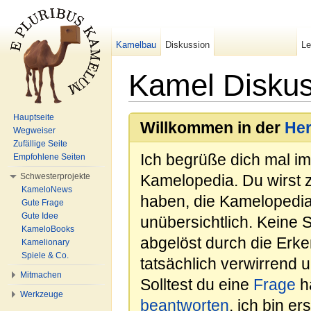
Kamelbau
Diskussion
L
Kamel Diskus
Wechseln zu:
Navigation
,
Suche
Hauptseite
Willkommen in der
He
Wegweiser
Zufällige Seite
Ich begrüße dich mal i
Empfohlene Seiten
Schwesterprojekte
Kamelopedia. Du wirst 
KameloNews
haben, die Kamelopedia
Gute Frage
Gute Idee
unübersichtlich. Keine 
KameloBooks
abgelöst durch die Erk
Kamelionary
Spiele & Co.
tatsächlich verwirrend u
Mitmachen
Solltest du eine
Frage
ha
Werkzeuge
beantworten
, ich bin e