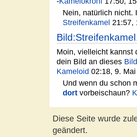
-
Kamelokronf
17:50, 15
Nein, natürlich nicht. 
Streifenkamel
21:57, 
Bild:Streifenkame
Moin, vielleicht kannst 
dein Bild an dieses
Bil
Kameloid
02:18, 9. Ma
Und wenn du schon ma
dort
vorbeischaun?
K
Diese Seite wurde zule
geändert.