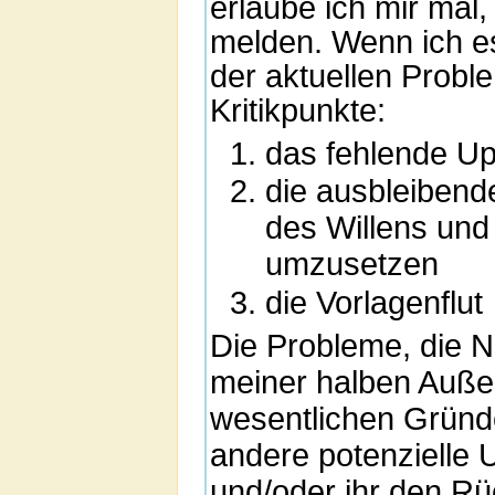
erlaube ich mir mal,
melden. Wenn ich es
der aktuellen Probl
Kritikpunkte:
das fehlende Up
die ausbleibend
des Willens und
umzusetzen
die Vorlagenflut
Die Probleme, die N
meiner halben Außen
wesentlichen Gründe
andere potenzielle 
und/oder ihr den Rü