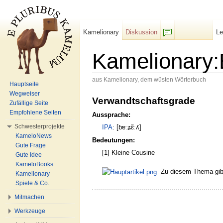
Kamelionary
Diskussion
L
F/b
Kamelionary:
aus Kamelionary, dem wüsten Wörterbuch
Hauptseite
Wechseln zu:
Navigation
,
Suche
Wegweiser
Verwandtschaftsgrade
Zufällige Seite
Empfohlene Seiten
Aussprache:
Schwesterprojekte
IPA
: [ɓɐːʑɛ̃ːʎ]
KameloNews
Bedeutungen:
Gute Frage
[1] Kleine Cousine
Gute Idee
KameloBooks
Zu diesem Thema gibt 
Kamelionary
Spiele & Co.
Mitmachen
Werkzeuge