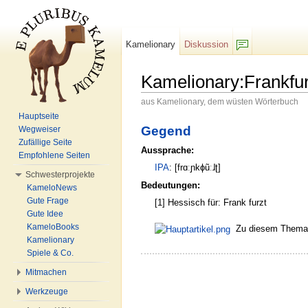
Kamelionary
Diskussion
F/b
Kamelionary:Frankfur
aus Kamelionary, dem wüsten Wörterbuch
Wechseln zu:
Navigation
,
Suche
Hauptseite
Gegend
Wegweiser
Zufällige Seite
Aussprache:
Empfohlene Seiten
IPA
: [frɑːɲkɸũːɺʈ]
Schwesterprojekte
Bedeutungen:
KameloNews
Gute Frage
[1] Hessisch für: Frank furzt
Gute Idee
KameloBooks
Zu diesem Thema g
Kamelionary
Spiele & Co.
Mitmachen
Werkzeuge