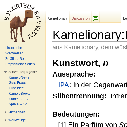
Kamelionary
Diskussion
L
F/b
Kamelionary
aus Kamelionary, dem wüs
Hauptseite
Wegweiser
Wechseln zu:
Navigation
,
Suche
Zufällige Seite
Kunstwort,
n
Empfohlene Seiten
Schwesterprojekte
Aussprache:
KameloNews
Gute Frage
IPA
: In der Gegenwart
Gute Idee
KameloBooks
Silbentrennung:
untre
Kamelionary
Spiele & Co.
Bedeutungen:
Mitmachen
Werkzeuge
[1] Ein Parfüm von
Sc