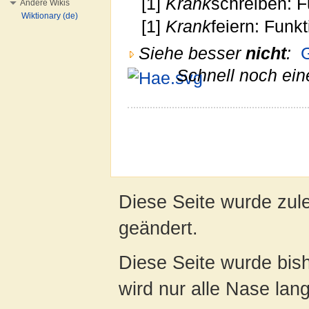
[1]
Krank
schreiben: F
Andere Wikis
Wiktionary (de)
[1]
Krank
feiern: Funk
Siehe besser
nicht
:
Schnell noch ein
Diese Seite wurde zul
geändert.
Diese Seite wurde bis
wird nur alle Nase lang 