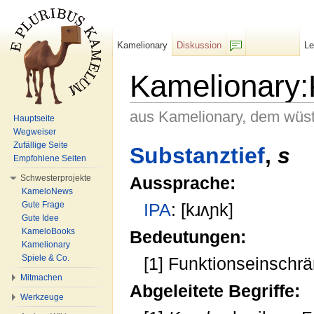
Kamelionary
Diskussion
L
F/b
Kamelionary:
aus Kamelionary, dem wüs
Hauptseite
Wegweiser
Wechseln zu:
Navigation
,
Suche
Zufällige Seite
Substanztief
,
s
Empfohlene Seiten
Schwesterprojekte
Aussprache:
KameloNews
Gute Frage
IPA
: [kɹʌɲk]
Gute Idee
KameloBooks
Bedeutungen:
Kamelionary
Spiele & Co.
[1] Funktionseinsch
Mitmachen
Abgeleitete Begriffe:
Werkzeuge