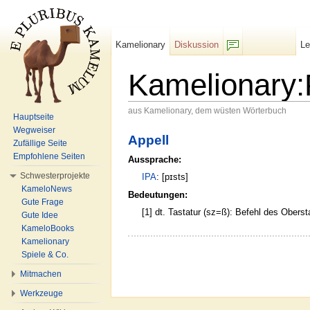
Kamelionary
Diskussion
L
F/b
Kamelionary:
aus Kamelionary, dem wüsten Wörterbuch
Hauptseite
Wechseln zu:
Navigation
,
Suche
Wegweiser
Appell
Zufällige Seite
Empfohlene Seiten
Aussprache:
Schwesterprojekte
IPA
: [pɪsts]
KameloNews
Bedeutungen:
Gute Frage
[1] dt. Tastatur (sz=ß): Befehl des Obers
Gute Idee
KameloBooks
Kamelionary
Spiele & Co.
Mitmachen
Werkzeuge