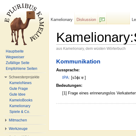
Kamelionary
Diskussion
L
F/b
Kamelionary:
aus Kamelionary, dem wüsten Wörterbuch
Hauptseite
Wechseln zu:
Navigation
,
Suche
Wegweiser
Kommunikation
Zufällige Seite
Empfohlene Seiten
Aussprache:
Schwesterprojekte
IPA
: [sɔ̃ɸɪːɐː]
KameloNews
Bedeutungen:
Gute Frage
[1] Frage eines erinnerungslos Verkatert
Gute Idee
KameloBooks
Kamelionary
Spiele & Co.
Mitmachen
Werkzeuge