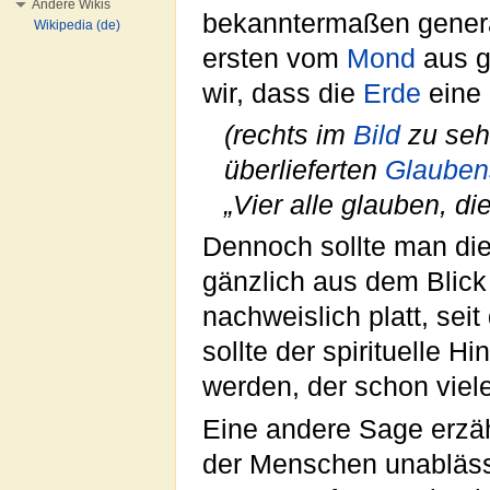
Andere Wikis
bekanntermaßen genera
Wikipedia (de)
ersten vom
Mond
aus 
wir, dass die
Erde
eine
(rechts im
Bild
zu sehe
überlieferten
Glauben
„Vier alle glauben, die
Dennoch sollte man di
gänzlich aus dem Blick 
nachweislich platt, seit
sollte der spirituelle H
werden, der schon viel
Eine andere Sage erzä
der Menschen unablässi