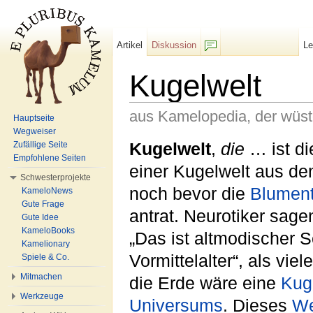
Artikel
Diskussion
L
F/b
Kugelwelt
aus Kamelopedia, der wüs
Hauptseite
Wegweiser
Wechseln zu:
Navigation
,
Suche
Kugelwelt
,
die
… ist di
Zufällige Seite
Empfohlene Seiten
einer Kugelwelt aus d
Schwesterprojekte
noch bevor die
Blument
KameloNews
Gute Frage
antrat. Neurotiker sage
Gute Idee
KameloBooks
„Das ist altmodischer
Kamelionary
Vormittelalter“, als vi
Spiele & Co.
Mitmachen
die Erde wäre eine
Kug
Werkzeuge
Universums
. Dieses
We