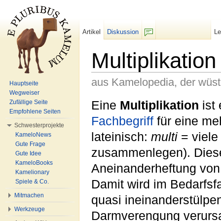
Artikel
Diskussion
L
F/b
Multiplikation
aus Kamelopedia, der wüs
Hauptseite
Wegweiser
Wechseln zu:
Navigation
,
Suche
Eine
Multiplikation
ist
Zufällige Seite
Empfohlene Seiten
Fachbegriff
für eine me
Schwesterprojekte
lateinisch:
multi
= viele
KameloNews
Gute Frage
zusammenlegen). Dieser
Gute Idee
KameloBooks
Aneinanderheftung von
Kamelionary
Damit wird im Bedarfsfa
Spiele & Co.
Mitmachen
quasi ineinanderstülpe
Werkzeuge
Darmverengung verursa