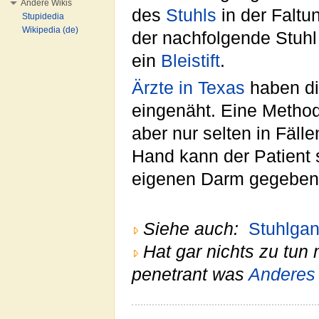
Andere Wikis
des
Stuhls
in der Faltun
Stupidedia
Wikipedia (de)
der nachfolgende Stuhl 
ein
Bleistift
.
Ärzte in Texas
haben di
eingenäht. Eine Methode
aber nur selten in Fälle
Hand kann der Patient 
eigenen Darm gegebene
Siehe auch:
Stuhlga
Hat gar nichts zu tun 
penetrant was
Anderes