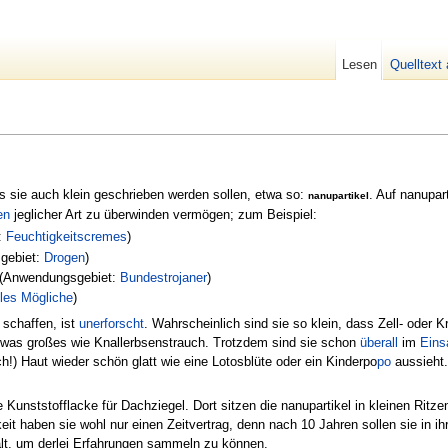
Lesen
Quelltext
s sie auch klein geschrieben werden sollen, etwa so:
. Auf nanupar
nanupartikel
en
jeglicher Art zu überwinden vermögen; zum Beispiel:
:
Feuchtigkeitscremes
)
gebiet:
Drogen
)
(Anwendungsgebiet:
Bundestrojaner
)
les
Mögliche
)
 schaffen, ist
unerforscht
. Wahrscheinlich sind sie so klein, dass Zell- oder K
 was großes wie Knallerbsenstrauch. Trotzdem sind sie schon
überall
im
Eins
ich!) Haut wieder schön glatt wie eine Lotosblüte oder ein Kinderpo
po
aussieht.
 Kunststofflacke für Dachziegel. Dort sitzen die nanupartikel in kleinen Ri
gkeit haben sie wohl nur einen Zeitvertrag, denn nach 10 Jahren sollen sie i
 alt, um derlei Erfahrungen sammeln zu können.