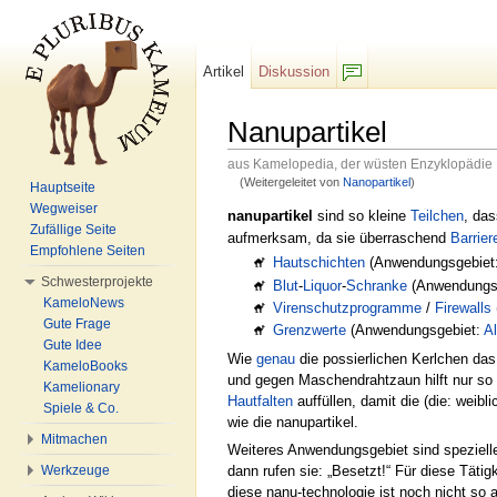
Artikel
Diskussion
F/b
Nanupartikel
aus Kamelopedia, der wüsten Enzyklopädie
(Weitergeleitet von
Nanopartikel
)
Hauptseite
Wechseln zu:
Navigation
,
Suche
Wegweiser
nanupartikel
sind so kleine
Teilchen
, das
Zufällige Seite
aufmerksam, da sie überraschend
Barrier
Empfohlene Seiten
Hautschichten
(Anwendungsgebiet
Schwesterprojekte
Blut
-
Liquor
-
Schranke
(Anwendungs
KameloNews
Virenschutzprogramme
/
Firewalls
Gute Frage
Grenzwerte
(Anwendungsgebiet:
Al
Gute Idee
Wie
genau
die possierlichen Kerlchen das
KameloBooks
und gegen Maschendrahtzaun hilft nur so
Kamelionary
Hautfalten
auffüllen, damit die (die: weibl
Spiele & Co.
wie die nanupartikel.
Mitmachen
Weiteres Anwendungsgebiet sind spezielle
Werkzeuge
dann rufen sie: „Besetzt!“ Für diese Täti
diese nanu-technologie ist noch nicht so