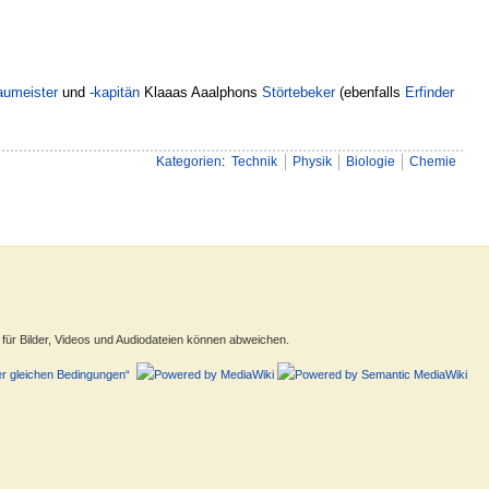
aumeister
und
-kapitän
Klaaas Aaalphons
Störtebeker
(ebenfalls
Erfinder
Kategorien
:
Technik
Physik
Biologie
Chemie
ür Bilder, Videos und Audiodateien können abweichen.