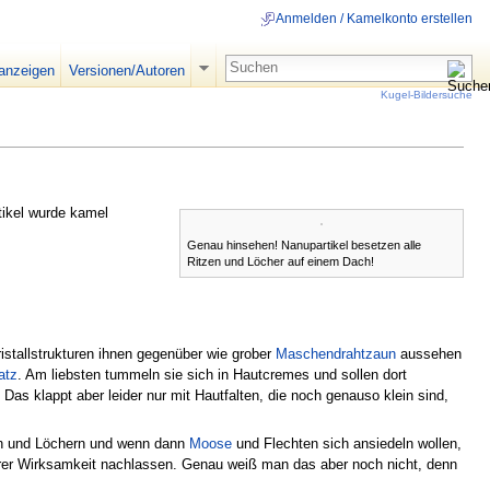
Anmelden / Kamelkonto erstellen
 anzeigen
Versionen/Autoren
Kugel-Bildersuche
tikel wurde kamel
Genau hinsehen! Nanupartikel besetzen alle
Ritzen und Löcher auf einem Dach!
ristallstrukturen ihnen gegenüber wie grober
Maschendrahtzaun
aussehen
atz
. Am liebsten tummeln sie sich in Hautcremes und sollen dort
 Das klappt aber leider nur mit Hautfalten, die noch genauso klein sind,
tzen und Löchern und wenn dann
Moose
und Flechten sich ansiedeln wollen,
n ihrer Wirksamkeit nachlassen. Genau weiß man das aber noch nicht, denn