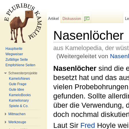
Artikel
Diskussion
L
F/b
Nasenlöcher
aus Kamelopedia, der wüs
Hauptseite
Wegweiser
(Weitergeleitet von
Nasen
Zufällige Seite
Wechseln zu:
Navigation
,
Suche
Empfohlene Seiten
Nasenlöcher
sind die 
Schwesterprojekte
besetzt hat und das a
KameloNews
Gute Frage
vielen Probebohrungen
Gute Idee
gefunden. Sollte allerd
KameloBooks
Kamelionary
über die Verwendung, 
Spiele & Co.
doch nochmal diskutier
Mitmachen
Werkzeuge
Laut Sir
Fred
Hoyle wei