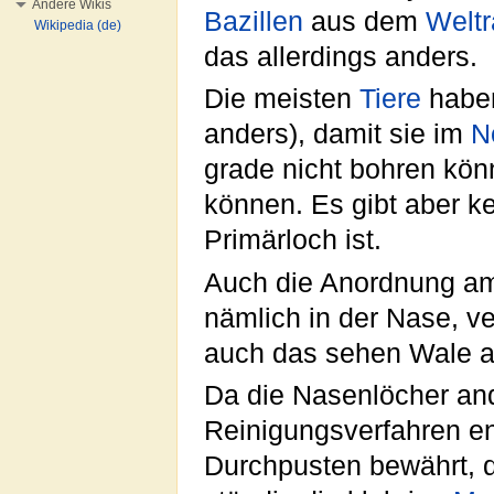
Andere Wikis
Bazillen
aus dem
Welt
Wikipedia (de)
das allerdings anders.
Die meisten
Tiere
haben
anders), damit sie im
No
grade nicht bohren kön
können. Es gibt aber k
Primärloch ist.
Auch die Anordnung 
nämlich in der Nase, v
auch das sehen Wale a
Da die Nasenlöcher an
Reinigungsverfahren en
Durchpusten bewährt, d