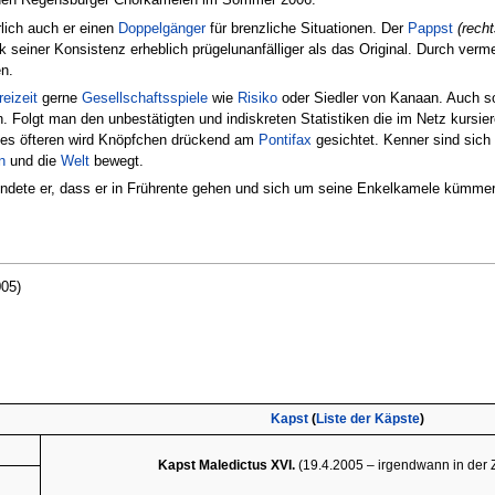
rlich auch er einen
Doppelgänger
für brenzliche Situationen. Der
Pappst
(rech
 seiner Konsistenz erheblich prügelunanfälliger als das Original. Durch ver
n.
reizeit
gerne
Gesellschaftsspiele
wie
Risiko
oder Siedler von Kanaan. Auch sol
. Folgt man den unbestätigten und indiskreten Statistiken die im Netz kursie
. Des öfteren wird Knöpfchen drückend am
Pontifax
gesichtet. Kenner sind sich 
n
und die
Welt
bewegt.
ndete er, dass er in Frührente gehen und sich um seine Enkelkamele kümmern
005)
Kapst
(
Liste der Käpste
)
Kapst Maledictus XVI.
(19.4.2005 – irgendwann in der Z