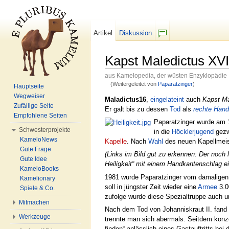
Artikel
Diskussion
F/b
Kapst Maledictus XVI
aus Kamelopedia, der wüsten Enzyklopädie
(Weitergeleitet von
Paparatzinger
)
Hauptseite
Wechseln zu:
Navigation
,
Suche
Wegweiser
Maladictus16
,
eingelateint
auch
Kapst Ma
Zufällige Seite
Er galt bis zu dessen
Tod
als
rechte Hand
Empfohlene Seiten
Paparatzinger wurde am 
Schwesterprojekte
in die
Höcklerjugend
gezw
KameloNews
Kapelle
. Nach
Wahl
des neuen Kapellmeis
Gute Frage
(Links im Bild gut zu erkennen: Der noch l
Gute Idee
Heiligkeit“ mit einem Handkantenschlag ei
KameloBooks
1981 wurde Paparatzinger vom damalige
Kamelionary
soll in jüngster Zeit wieder eine
Armee
3.0
Spiele & Co.
zufolge wurde diese Spezialtruppe auch u
Mitmachen
Nach dem Tod von Johanniskraut II. fand 
Werkzeuge
trennte man sich abermals. Seitdem konzen
finden“ anlässlich eines Gastauftritts 