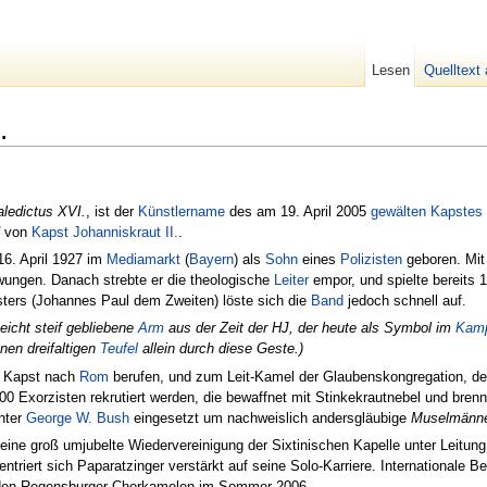
Lesen
Quelltext
.
ledictus XVI.
, ist der
Künstler
name
des am 19. April 2005
gewälten
Kapstes
von
Kapst Johanniskraut II.
.
16. April 1927 im
Mediamarkt
(
Bayern
) als
Sohn
eines
Polizisten
geboren. Mit
ungen. Danach strebte er die theologische
Leiter
empor, und spielte bereits 
ters (Johannes Paul dem Zweiten) löste sich die
Band
jedoch schnell auf.
eicht steif gebliebene
Arm
aus der Zeit der HJ, der heute als Symbol im
Kam
nen dreifaltigen
Teufel
allein durch diese Geste.)
n Kapst nach
Rom
berufen, und zum Leit-Kamel der Glaubenskongregation, dem
00 Exorzisten rekrutiert werden, die bewaffnet mit Stinkekrautnebel und br
nter
George W. Bush
eingesetzt um nachweislich andersgläubige
Muselmänn
eine groß umjubelte Wiedervereinigung der Sixtinischen Kapelle unter Leitun
triert sich Paparatzinger verstärkt auf seine Solo-Karriere. Internationale 
bei den Regensburger Chorkamelen im Sommer 2006.