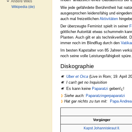
Andere Wikis
Wikipedia (de)
Wie jede gefährdete Berühmtheit hat natü
ausgesprochen leidensfähig und eingedenk
auch mal freizeitlichen
Aktivitäten
hingebe
Der überzeugte Feminist spielt in seiner
F
göttlicher Autorität etwas schummeln kann
Planten. Auch gilt er als technikverliebt
immer noch im Blindflug durch den
Vatika
Im besten Kapstalter von 85 Jahren verkü
noch seine volle Leistungsfähigkeit spüre.
Diskographie
Uber et Orca
(Live in Rom; 19. April 2
I can't get no Inquisition
Es kann keine
Paparatzi
geben!¿!
Siehe auch:
Paparatzingerpaparatzi
Hat gar nichts zu tun mit:
Papa Andrea
Vorgänger
Kapst Johanniskraut II.