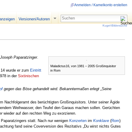
Anmelden / Kamelkonto erstellen
 anzeigen
Versionen/Autoren
Kugel-Bildersuche
Joseph Paparatzinger
.
Maladictus16, von 1981 – 2005 Großinquisitor
 14 wurde er zum
Eintritt
in Rom
1978 in der
Sixtinischen
pf
gegen das Böse gehandelt wird. Bekanntermaßen erlegt „Seine
 Nachfolgeramt des berüchtigten Großinquisitors. Unter seiner Ägide
ennendem Weihwasser, den Teufel den Garaus machen sollen. Gerüchten
er
wieder auf den rechten Weg zu exorzieren.
g Paparatzingers statt. Nach nur wenigen
Konzerten
im
Konklave
(
Rom
)
Beachtung fand seine Coverversion des Rezitativs „Du wirst nichts Gutes