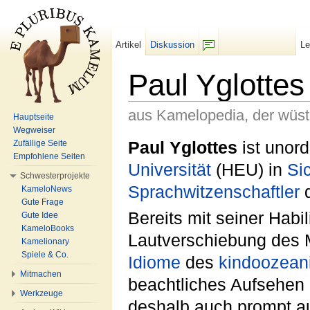
Artikel
Diskussion
L
F/b
Paul Yglottes
aus Kamelopedia, der wüs
Hauptseite
Wegweiser
Wechseln zu:
Navigation
,
Suche
Paul Yglottes
ist unord
Zufällige Seite
Empfohlene Seiten
Universität
(HEU) in
Si
Schwesterprojekte
Sprachwitzenschaftler
d
KameloNews
Gute Frage
Bereits mit seiner Habil
Gute Idee
KameloBooks
Lautverschiebung des M
Kamelionary
Spiele & Co.
Idiome
des
kindoozean
Mitmachen
beachtliches Aufsehen 
Werkzeuge
deshalb auch prompt a