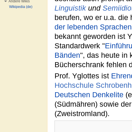
Andere Wikis
Linguistik
und
Semiidio
Wikipedia (de)
berufen, wo er u.a. die
der lebenden Sprachen
bekannt geworden ist Yg
Standardwerk "
Einführ
Bänden
", das heute in
Bücherschrank fehlen d
Prof. Yglottes ist
Ehren
Hochschule Schroben
Deutschen Denkelite
(e
(Südmähren) sowie de
(Zweistromland).