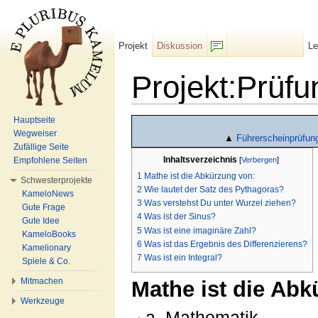
Projekt
Diskussion
L
F/b
Projekt:Prüf
Wechseln zu:
Navigation
,
Suche
Hauptseite
Wegweiser
▲
Führerscheinprüfun
Zufällige Seite
Inhaltsverzeichnis
Empfohlene Seiten
[
Verbergen
]
1
Mathe ist die Abkürzung von:
Schwesterprojekte
2
Wie lautet der Satz des Pythagoras?
KameloNews
3
Was verstehst Du unter Wurzel ziehen?
Gute Frage
4
Was ist der Sinus?
Gute Idee
5
Was ist eine imaginäre Zahl?
KameloBooks
6
Was ist das Ergebnis des Differenzierens?
Kamelionary
7
Was ist ein Integral?
Spiele & Co.
Mitmachen
Mathe ist die Abk
Werkzeuge
a. Mathematik