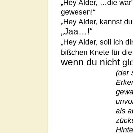
„Hey Alder, …die war'n 
gewesen!“
„Hey Alder, kannst du
„Jaa…!“
„Hey Alder, soll ich 
bißchen Knete für die
wenn du nicht
gle
(der 
Erke
gewa
unvol
als 
zück
Hint