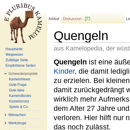
Artikel
Diskussion
L
F/b
Quengeln
aus Kamelopedia, der wüs
Hauptseite
Wegweiser
Wechseln zu:
Navigation
,
Suche
Quengeln
ist eine äu
Zufällige Seite
Empfohlene Seiten
Kinder
, die damit ledig
Schwesterprojekte
zu erzielen. Bei klein
KameloNews
Gute Frage
damit zurückgedrängt 
Gute Idee
KameloBooks
wirklich mehr Aufmerksa
Kamelionary
dem Alter 27 Jahre und
Spiele & Co.
Mitmachen
verloren. Hier hilft nu
Werkzeuge
das noch zulässt.