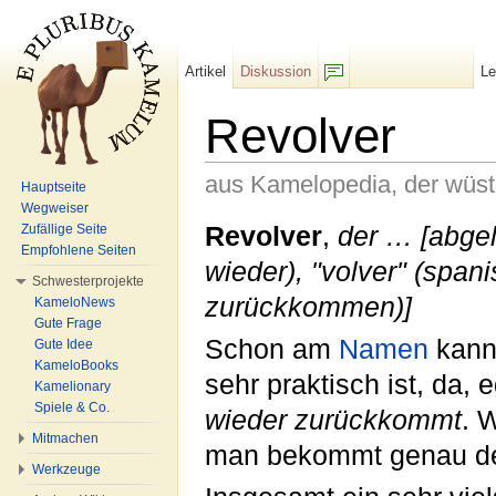
Artikel
Diskussion
L
F/b
Revolver
aus Kamelopedia, der wüs
Hauptseite
Wegweiser
Wechseln zu:
Navigation
,
Suche
Revolver
,
der … [abgele
Zufällige Seite
Empfohlene Seiten
wieder), "volver" (spani
Schwesterprojekte
zurückkommen)]
KameloNews
Gute Frage
Schon am
Namen
kann
Gute Idee
KameloBooks
sehr praktisch ist, da,
Kamelionary
Spiele & Co.
wieder zurückkommt
. 
Mitmachen
man bekommt genau 
Werkzeuge