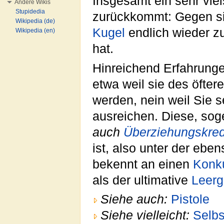
Insgesamt ein sehr viel
Andere Wikis
Stupidedia
zurückkommt: Gegen si
Wikipedia (de)
Kugel
endlich wieder zu
Wikipedia (en)
hat.
Hinreichend Erfahrung
etwa weil sie des öfte
werden, nein weil Sie 
ausreichen. Diese, sog
auch
Überziehungskred
ist, also unter der eb
bekennt an einen
Konk
als der ultimative
Leer
Siehe auch:
Pistole
Siehe vielleicht:
Selb