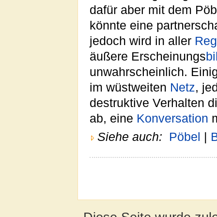
dafür aber mit dem Pö
könnte eine partnerscha
jedoch wird in aller
Reg
äußere Erscheinungs
bi
unwahrscheinlich. Eini
im wüstweiten
Netz
, j
destruktive Verhalten 
ab, eine
Konversation
m
Siehe auch:
Pöbel
|
B