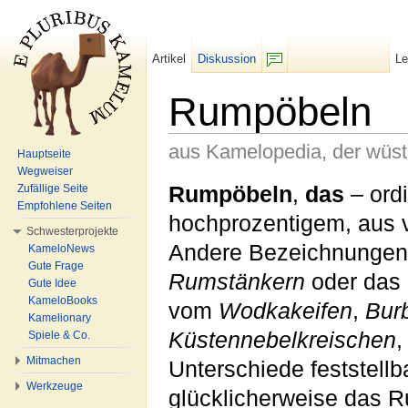
Artikel
Diskussion
L
F/b
Rumpöbeln
aus Kamelopedia, der wüs
Hauptseite
Wegweiser
Wechseln zu:
Navigation
,
Suche
Rumpöbeln
,
das
– ord
Zufällige Seite
Empfohlene Seiten
hochprozentigem, aus 
Schwesterprojekte
Andere Bezeichnungen h
KameloNews
Gute Frage
Rumstänkern
oder das
Gute Idee
KameloBooks
vom
Wodkakeifen
,
Bur
Kamelionary
Küstennebelkreischen
,
Spiele & Co.
Mitmachen
Unterschiede feststell
Werkzeuge
glücklicherweise das