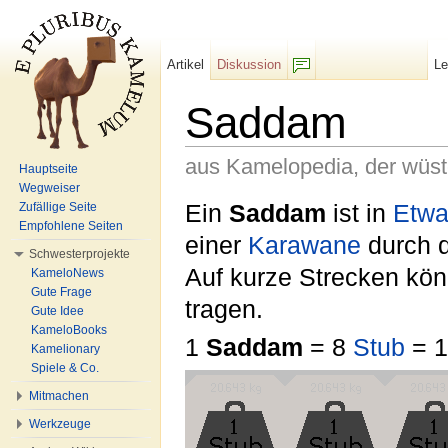
Artikel
Diskussion
L
F/b
Saddam
aus Kamelopedia, der wüs
Hauptseite
Wegweiser
Wechseln zu:
Navigation
,
Suche
Ein
Saddam
ist in
Etw
Zufällige Seite
Empfohlene Seiten
einer
Karawane
durch 
Schwesterprojekte
Auf kurze Strecken kö
KameloNews
Gute Frage
tragen.
Gute Idee
KameloBooks
1
Saddam
= 8
Stub
= 
Kamelionary
Spiele & Co.
Mitmachen
Werkzeuge