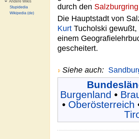
Andere Wikis
durch den
Salzburgring
Stupidedia
Wikipedia (de)
Die Hauptstadt von Sal
Kurt
Tucholski gewußt, 
einem Geografielehrbuc
gescheitert.
Siehe auch:
Sandbur
Bundeslän
Burgenland
•
Bra
•
Oberösterreich
Tir