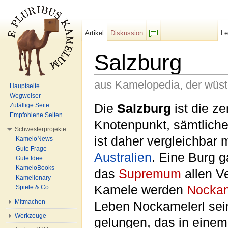
Artikel
Diskussion
L
F/b
Salzburg
aus Kamelopedia, der wüs
Hauptseite
Wegweiser
Wechseln zu:
Navigation
,
Suche
Die
Salzburg
ist die ze
Zufällige Seite
Empfohlene Seiten
Knotenpunkt, sämtliche
Schwesterprojekte
ist daher vergleichbar
KameloNews
Gute Frage
Australien
. Eine Burg g
Gute Idee
KameloBooks
das
Supremum
allen V
Kamelionary
Kamele werden
Nockam
Spiele & Co.
Mitmachen
Leben Nockamelerl sein
Werkzeuge
gelungen, das in einem