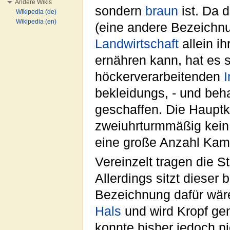
Andere Wikis
sondern
braun
ist. Da 
Wikipedia (de)
Wikipedia (en)
(eine andere Bezeichnun
Landwirtschaft
allein i
ernähren kann, hat es 
höckerverarbeitenden
I
bekleidungs, - und beh
geschaffen. Die Hauptka
zweiuhrturmmäßig kein 
eine große Anzahl Kame
Vereinzelt tragen die S
Allerdings sitzt dieser
Bezeichnung dafür wäre
Hals
und wird Kropf ge
konnte bisher jedoch 