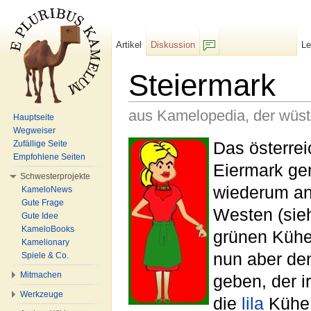
Artikel
Diskussion
L
F/b
Steiermark
aus Kamelopedia, der wüs
Hauptseite
Wegweiser
Wechseln zu:
Navigation
,
Suche
Das österre
Zufällige Seite
Empfohlene Seiten
Eiermark gen
Schwesterprojekte
wiederum a
KameloNews
Gute Frage
Westen (sieh
Gute Idee
KameloBooks
grünen Kühe
Kamelionary
nun aber de
Spiele & Co.
Mitmachen
geben, der i
Werkzeuge
die
lila
Kühe 