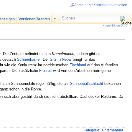
Anmelden / Kamelkonto erstellen
 anzeigen
Versionen/Autoren
Kugel-Bildersuche
e
. Die Zentrale befindet sich in
Kamelmandu
, jedoch gibt es
zu deutsch
Schneekamel
. Der
Sitz
in
Nepal
bringt für das
cht wie die Konkurrenz im norddeutschen
Flachland
auf das Aufstellen
aren. Die zusätzliche
Freizeit
wird von den Arbeitnehmern gerne
rt sich Schneemobile regelmäßig, die als
Schneeballschlacht
bekannen
ganz schön in die Röhre.
n sich aber gestört durch die nicht abstellbare Dachdecker-Reklame. Da
Kategorie
:
Unternehmer