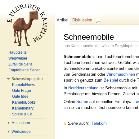
Artikel
Diskussion
F/b
Schneemobile
aus Kamelopedia, der wüsten Enzyklopädie
Wechseln zu:
Navigation
,
Suche
Hauptseite
Schneemobile
ist ein Tochterunternehm
Wegweiser
Tochterunternehmen weltweit. Geführt w
Zufällige Seite
Schneelekommunikationsunternehmen deutl
Empfohlene Seiten
von Sendemasten oder
Windmaschinen
mi
Schwesterprojekte
sportlich genutzt zum
Beispiel
durch die T
KameloNews
In
Norddeutschland
ist Schneemobile mit 
Gute Frage
Preiskriege mit hiesigen Firmen. Zuletz
Gute Idee
Online
Surfen
auf schnellen Himalaya-
Law
KameloBooks
ist nix zu machen - Schneemobile kommt
Kamelionary
Spiele & Co.
Mitmachen
Siehe auch:
Telekom
Werkzeuge