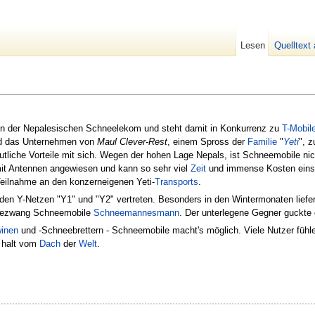
Lesen
Quelltext
en der Nepalesischen Schneelekom und steht damit in Konkurrenz zu
T-Mobil
ird das Unternehmen von
Maul Clever-Rest
, einem Spross der
Familie
"
Yeti
", 
iche Vorteile mit sich. Wegen der hohen Lage Nepals, ist Schneemobile ni
t Antennen angewiesen und kann so sehr viel
Zeit
und immense Kosten einsp
eilnahme an den konzerneigenen Yeti-
Transports
.
den Y-Netzen "Y1" und "Y2" vertreten. Besonders in den Wintermonaten liefe
t bezwang Schneemobile
Schneemannesmann
. Der unterlegene Gegner guckte 
inen
und -Schneebrettern - Schneemobile macht's möglich. Viele Nutzer fühle
 halt vom
Dach
der
Welt
.