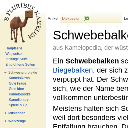
Artikel
Diskussion
L
F/b
Schwebebalk
aus Kamelopedia, der wüs
Hauptseite
Wegweiser
Wechseln zu:
Navigation
,
Suche
Ein
Schwebebalken
sc
Zufällige Seite
Empfohlene Seiten
Biegebalken
, der sich
Schwesterprojekte
verpuppt hat. Der Schw
KameloNews
Gute Frage
sich, wie der Name bere
Gute Idee
KameloBooks
vollkommen unterbest
Kamelionary
Spiele & Co.
Meistens halten sich S
Mitmachen
weil dort besonders vie
Werkzeuge
Entfaltung brauchen. D