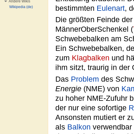
Andere Wikis
bestimmten
Eulenart
, 
Wikipedia (de)
Die größten Feinde der
MännerOberSchenkel (
Schwebebalken am Schw
Ein Schwebebalken, de
zum
Klagbalken
und hä
ihm sitzt, traurig in de
Das
Problem
des Schwe
Energie
(NME) von
Ka
zu hoher NME-Zufuhr be
der nur eine sofortige
R
Ansonsten mutiert er z
als
Balkon
verwendbar 