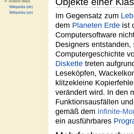
Objekte einer Kla
Andere Wikis
Wikipedia (de)
Wikipedia (en)
Im Gegensatz zum
Leb
dem
Planeten
Erde
ist 
Computersoftware nich
Designers entstanden, 
Computergeschichte vo
Diskette
treten aufgrund
Leseköpfen, Wackelkon
klitzekleine Kopierfehl
verändert wird. In den 
Funktionsausfällen und
gemäß dem
Infinite-M
ein ausführbares
Prog