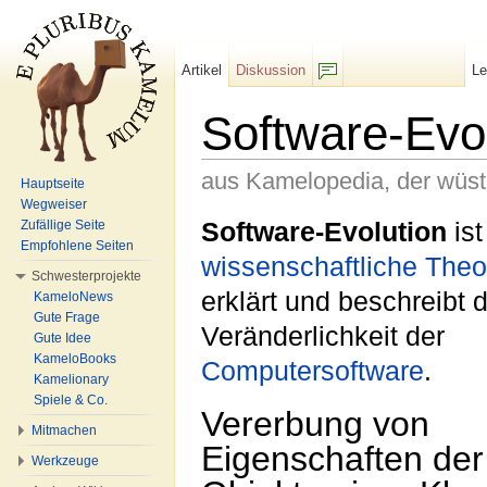
Artikel
Diskussion
L
F/b
Software-Evo
aus Kamelopedia, der wüs
Hauptseite
Wegweiser
Wechseln zu:
Navigation
,
Suche
Software-Evolution
ist
Zufällige Seite
Empfohlene Seiten
wissenschaftliche
Theo
Schwesterprojekte
erklärt und beschreibt d
KameloNews
Gute Frage
Veränderlichkeit der
Gute Idee
KameloBooks
Computer
software
.
Kamelionary
Spiele & Co.
Vererbung von
Mitmachen
Eigenschaften der
Werkzeuge