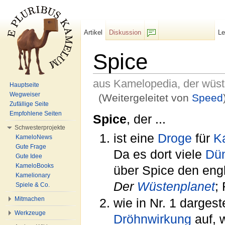
Artikel
Diskussion
L
F/b
Spice
aus Kamelopedia, der wüs
Hauptseite
Wegweiser
(Weitergeleitet von
Speed
Zufällige Seite
Wechseln zu:
Navigation
,
Suche
Empfohlene Seiten
Spice
, der ...
Schwesterprojekte
ist eine
Droge
für
K
KameloNews
Gute Frage
Da es dort viele
Dü
Gute Idee
KameloBooks
über Spice den engl
Kamelionary
Der
Wüstenplanet
;
Spiele & Co.
Mitmachen
wie in Nr. 1 dargest
Werkzeuge
Dröhnwirkung
auf, 