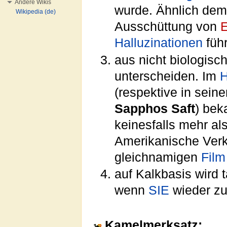
Andere Wikis
wurde. Ähnlich de
Wikipedia (de)
Ausschüttung von
Halluzinationen
führ
aus nicht biologisc
unterscheiden. Im
H
(respektive in sein
Sapphos Saft
) bek
keinesfalls mehr als
Amerikanische Verk
gleichnamigen
Film
auf Kalkbasis wird 
wenn
SIE
wieder zu
Kamelmerksatz: