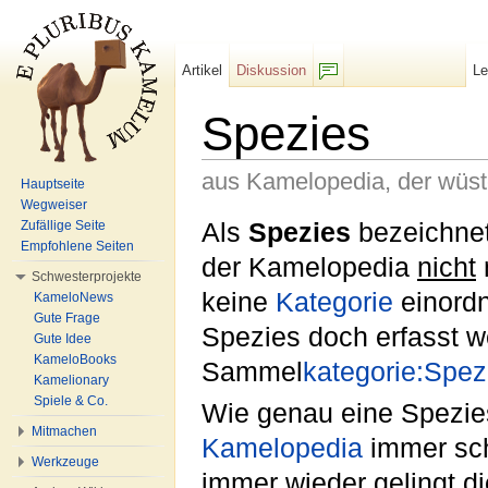
Artikel
Diskussion
L
F/b
Spezies
aus Kamelopedia, der wüs
Hauptseite
Wegweiser
Wechseln zu:
Navigation
,
Suche
Als
Spezies
bezeichnet
Zufällige Seite
Empfohlene Seiten
der Kamelopedia
nicht
Schwesterprojekte
keine
Kategorie
einordn
KameloNews
Gute Frage
Spezies doch erfasst w
Gute Idee
KameloBooks
Sammel
kategorie:Spez
Kamelionary
Spiele & Co.
Wie genau eine Spezies
Mitmachen
Kamelopedia
immer sch
Werkzeuge
immer wieder gelingt d