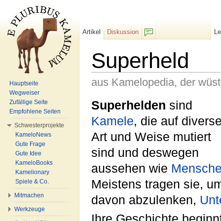
Artikel
Diskussion
L
F/b
Superheld
aus Kamelopedia, der wüs
Hauptseite
Wegweiser
Wechseln zu:
Navigation
,
Suche
Superhelden
sind
Zufällige Seite
Empfohlene Seiten
Kamele
, die auf divers
Schwesterprojekte
Art und Weise mutiert
KameloNews
Gute Frage
sind und deswegen
Gute Idee
KameloBooks
aussehen wie
Mensch
Kamelionary
Meistens tragen sie, u
Spiele & Co.
Mitmachen
davon abzulenken,
Unt
Werkzeuge
Ihre Geschichte begin