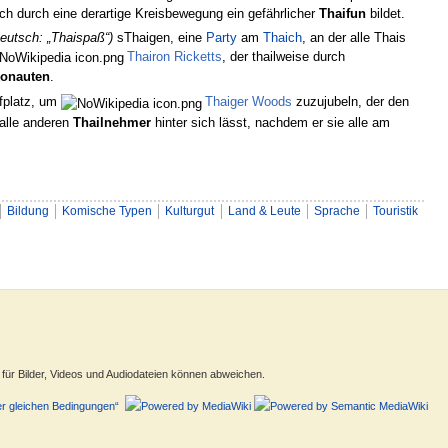
ich durch eine derartige Kreisbewegung ein gefährlicher
Thaifun
bildet.
eutsch: „Thaispaß“)
sThaigen, eine
Party
am
Thaich
, an der alle Thais
Thairon Ricketts
, der thailweise durch
konauten
.
fplatz, um
Thaiger Woods
zuzujubeln, der den
 alle anderen
Thailnehmer
hinter sich lässt, nachdem er sie alle am
Bildung
Komische Typen
Kulturgut
Land & Leute
Sprache
Touristik
ür Bilder, Videos und Audiodateien können abweichen.