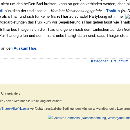
 nicht um den heißen Brei kreisen, kann so gottlob verhindert werden, dass s
il
pünktlich der traditionelle
– Vorsicht Verwechslungsgefahr –
Thaifun
(zu D
 als sThaif und sich für keine
NarreThai
zu schade! Partykönig ist immer
angsdarbietungen das Publikum vor Begeisterung sThail gehen lässt wie
Thai
bThai
besThaigen sich die Thais und gehen nach dem Einlochen auf den Gol
 ParThai ergreifen und somit nicht unbeThailigt daran sind, dass Thaiger stets
e an den
AuskunfThai
.
Kategorien
:
Brauchtum
2 Uhr geändert.
 Zähler wird nur alle Nase lang aktualisiert.
n/Share-Alike“-Lizenz
verfügbar; zusätzliche Bedingungen können anwendbar sein. Lizenzen f