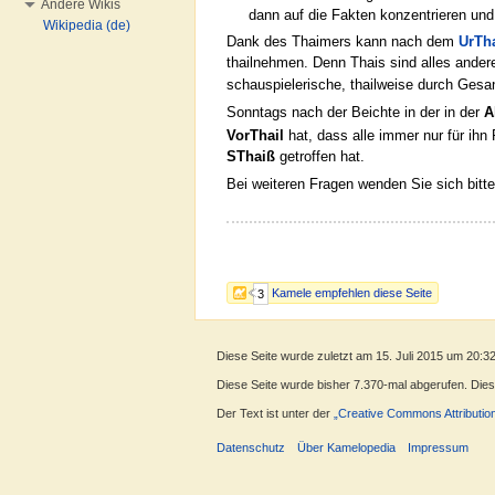
Andere Wikis
dann auf die Fakten konzentrieren und
Wikipedia (de)
Dank des Thaimers kann nach dem
UrTha
thailnehmen. Denn Thais sind alles andere
schauspielerische, thailweise durch Ges
Sonntags nach der Beichte in der in der
A
VorThail
hat, dass alle immer nur für ihn
SThaiß
getroffen hat.
Bei weiteren Fragen wenden Sie sich bitt
Kamele empfehlen diese Seite
3
Diese Seite wurde zuletzt am 15. Juli 2015 um 20:3
Diese Seite wurde bisher 7.370-mal abgerufen. Dieser
Der Text ist unter der
„Creative Commons Attributio
Datenschutz
Über Kamelopedia
Impressum