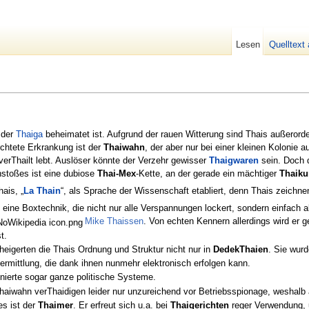
Lesen
Quelltext
n der
Thaiga
beheimatet ist. Aufgrund der rauen Witterung sind Thais außerordentl
rchtete Erkrankung ist der
Thaiwahn
, der aber nur bei einer kleinen Kolonie au
verThailt lebt. Auslöser könnte der Verzehr gewisser
Thaigwaren
sein. Doch
stoßes ist eine dubiose
Thai-Mex
-Kette, an der gerade ein mächtiger
Thaiku
ais, „
La Thain
“, als Sprache der Wissenschaft etabliert, denn Thais zeichne
, eine Boxtechnik, die nicht nur alle Verspannungen lockert, sondern einfach 
Mike Thaissen
. Von echten Kennern allerdings wird er
t.
eigerten die Thais Ordnung und Struktur nicht nur in
DedekThaien
. Sie wur
ermittlung, die dank ihnen nunmehr elektronisch erfolgen kann.
onierte sogar ganze politische Systeme.
aiwahn verThaidigen leider nur unzureichend vor Betriebsspionage, weshalb 
es ist der
Thaimer
. Er erfreut sich u.a. bei
Thaigerichten
reger Verwendung, u