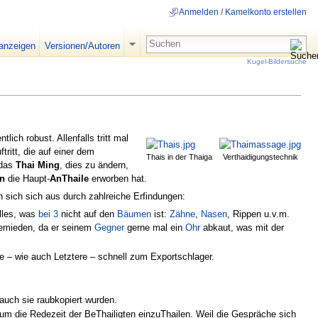
Anmelden / Kamelkonto erstellen
 anzeigen
Versionen/Autoren
Kugel-Bildersuche
ich robust. Allenfalls tritt mal
ftritt, die auf einer dem
Thais in der Thaiga
Verthaidigungstechnik
 das
Thai Ming
, dies zu ändern,
n
die Haupt-
AnThaile
erworben hat.
n sich sich aus durch zahlreiche Erfindungen:
alles, was
bei 3
nicht auf den
Bäumen
ist:
Zähne
,
Nasen
, Rippen u.v.m.
 gemieden, da er seinem
Gegner
gerne mal ein
Ohr
abkaut, was mit der
de – wie auch Letztere – schnell zum Exportschlager.
auch sie raubkopiert wurden.
m die Redezeit der BeThailigten einzuThailen. Weil die Gespräche sich