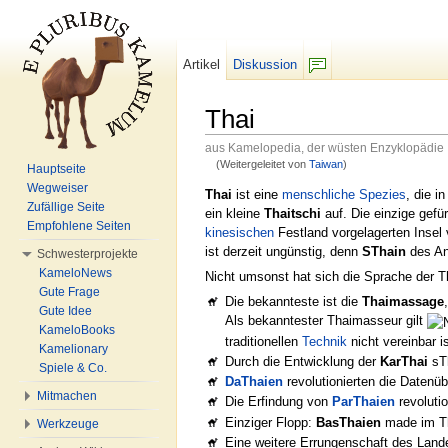
Artikel
Diskussion
F/b
Thai
aus Kamelopedia, der wüsten Enzyklopädie
(Weitergeleitet von
Taiwan
)
Hauptseite
Wechseln zu:
Navigation
,
Suche
Wegweiser
Thai
ist eine
menschliche
Spezies
, die i
Zufällige Seite
ein kleine
Thaitschi
auf. Die einzige gefü
Empfohlene Seiten
kinesischen
Festland vorgelagerten Insel 
ist derzeit ungünstig, denn
SThain
des An
Schwesterprojekte
KameloNews
Nicht umsonst hat sich die Sprache der Th
Gute Frage
Die bekannteste ist die
Thaimassage
Gute Idee
Als bekanntester Thaimasseur gilt
KameloBooks
traditionellen
Technik
nicht vereinbar is
Kamelionary
Durch die Entwicklung der
KarThai
sTh
Spiele & Co.
DaThaien
revolutionierten die Datenüb
Mitmachen
Die Erfindung von
ParThaien
revoluti
Einziger Flopp:
BasThaien
made im Th
Werkzeuge
Eine weitere Errungenschaft des Land