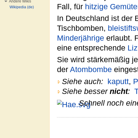
Andere Wikis
Fall, für
hitzige Gemüte
Wikipedia (de)
In Deutschland ist der 
Tischbomben,
bleistift
Minderjährige
erlaubt. 
eine entsprechende
Li
Sie wird stärkemäßig j
der
Atombombe
eingest
Siehe auch:
kaputt
,
P
Siehe besser
nicht
:
T
Schnell noch ein