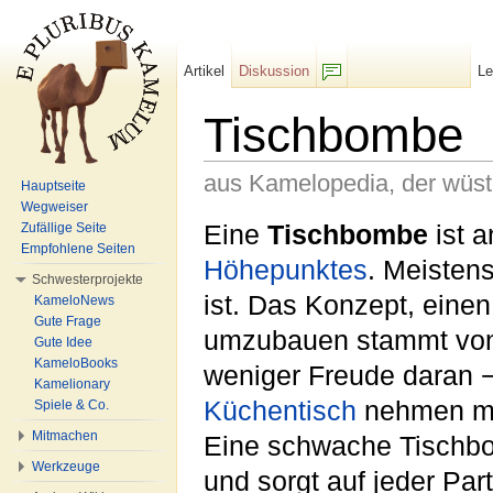
Artikel
Diskussion
L
F/b
Tischbombe
aus Kamelopedia, der wüs
Hauptseite
Wegweiser
Wechseln zu:
Navigation
,
Suche
Eine
Tischbombe
ist 
Zufällige Seite
Empfohlene Seiten
Höhepunktes
. Meisten
Schwesterprojekte
ist. Das Konzept, eine
KameloNews
Gute Frage
umzubauen stammt vo
Gute Idee
KameloBooks
weniger Freude daran −
Kamelionary
Küchentisch
nehmen m
Spiele & Co.
Mitmachen
Eine schwache Tischbom
Werkzeuge
und sorgt auf jeder Pa