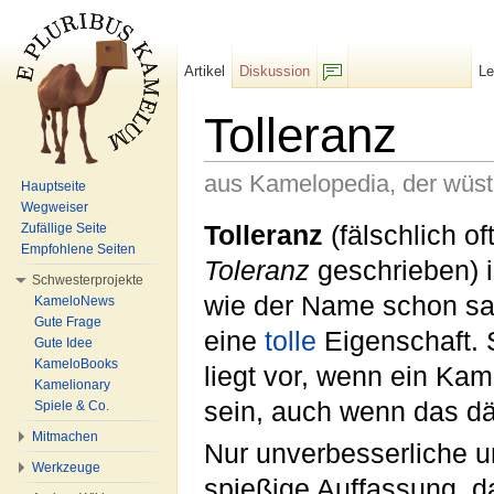
Artikel
Diskussion
L
F/b
Tolleranz
aus Kamelopedia, der wüs
Hauptseite
Wegweiser
Wechseln zu:
Navigation
,
Suche
Tolleranz
(fälschlich of
Zufällige Seite
Empfohlene Seiten
Toleranz
geschrieben) i
Schwesterprojekte
wie der Name schon sa
KameloNews
Gute Frage
eine
tolle
Eigenschaft. 
Gute Idee
KameloBooks
liegt vor, wenn ein Kam
Kamelionary
sein, auch wenn das d
Spiele & Co.
Mitmachen
Nur unverbesserliche un
Werkzeuge
spießige Auffassung, d