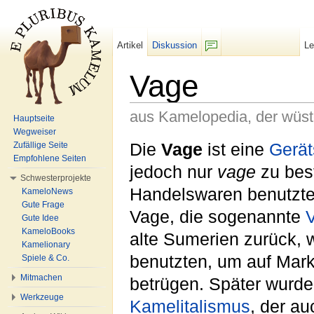
Artikel
Diskussion
L
F/b
Vage
aus Kamelopedia, der wüs
Hauptseite
Wegweiser
Wechseln zu:
Navigation
,
Suche
Die
Vage
ist eine
Gerät
Zufällige Seite
Empfohlene Seiten
jedoch nur
vage
zu bes
Schwesterprojekte
Handelswaren benutzte
KameloNews
Gute Frage
Vage, die sogenannte
Gute Idee
KameloBooks
alte Sumerien zurück,
Kamelionary
benutzten, um auf Mar
Spiele & Co.
Mitmachen
betrügen. Später wurd
Werkzeuge
Kamelitalismus
, der au