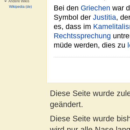
Andere Wikis
Bei den
Griechen
war d
Wikipedia (de)
Symbol der
Justitia
, de
es, dass im
Kamelitali
Rechtssprechung
untre
müde werden, dies zu
Diese Seite wurde zule
geändert.
Diese Seite wurde bis
wird nur alle Nase lang 