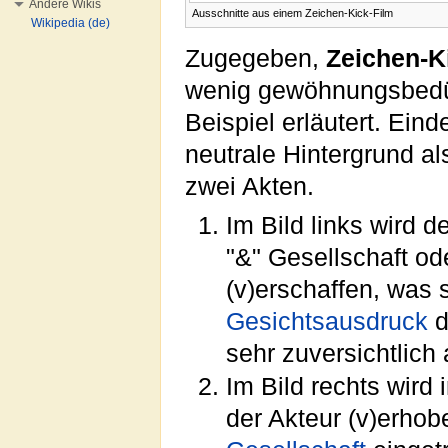
Andere Wikis
Ausschnitte aus einem Zeichen-Kick-Film
Wikipedia (de)
Zugegeben,
Zeichen-K
wenig gewöhnungsbedürf
Beispiel erläutert. Eind
neutrale Hintergrund a
zwei Akten.
Im Bild links wird d
"&" Gesellschaft od
(v)erschaffen, was
Gesichtsausdruck
d
sehr zuversichtlich
Im Bild rechts wird 
der Akteur (v)erhobe