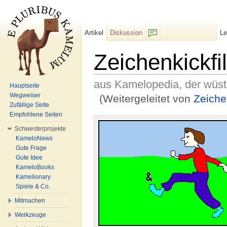
Artikel
Diskussion
L
F/b
Zeichenkickfi
aus Kamelopedia, der wüs
Hauptseite
Wegweiser
(Weitergeleitet von
Zeiche
Zufällige Seite
Wechseln zu:
Navigation
,
Suche
Empfohlene Seiten
Schwesterprojekte
KameloNews
Gute Frage
Gute Idee
KameloBooks
Kamelionary
Spiele & Co.
Mitmachen
Werkzeuge