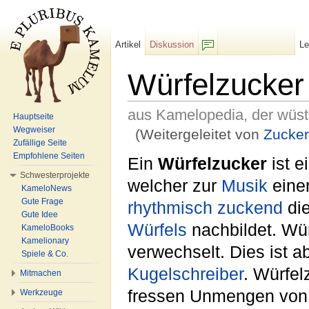
Artikel
Diskussion
L
F/b
Würfelzucker
aus Kamelopedia, der wüs
Hauptseite
Wegweiser
(Weitergeleitet von
Zucker
Zufällige Seite
Wechseln zu:
Navigation
,
Suche
Empfohlene Seiten
Ein
Würfelzucker
ist e
Schwesterprojekte
welcher zur
Musik
eine
KameloNews
Gute Frage
rhythmisch
zuckend
di
Gute Idee
Würfels
nachbildet. Wü
KameloBooks
Kamelionary
verwechselt. Dies ist a
Spiele & Co.
Kugelschreiber
. Würfel
Mitmachen
fressen Unmengen vo
Werkzeuge