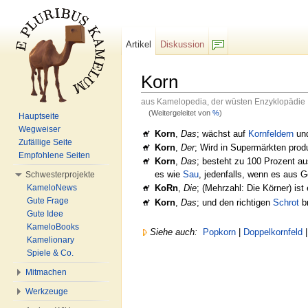
Artikel
Diskussion
F/b
Korn
aus Kamelopedia, der wüsten Enzyklopädie
(Weitergeleitet von
%
)
Hauptseite
Wechseln zu:
Navigation
,
Suche
Wegweiser
Korn
,
Das
; wächst auf
Kornfeldern
und
Zufällige Seite
Korn
,
Der
; Wird in Supermärkten pro
Empfohlene Seiten
Korn
,
Das
; besteht zu 100 Prozent a
es wie
Sau
, jedenfalls, wenn es aus Ge
Schwesterprojekte
KameloNews
KoRn
,
Die
; (Mehrzahl: Die Körner) ist
Gute Frage
Korn
,
Das
; und den richtigen
Schrot
b
Gute Idee
KameloBooks
Siehe auch:
Popkorn
|
Doppelkornfeld
Kamelionary
Spiele & Co.
Mitmachen
Werkzeuge