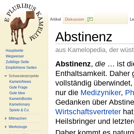
Artikel
Diskussion
L
F/b
Abstinenz
aus Kamelopedia, der wüs
Hauptseite
Wegweiser
Wechseln zu:
Navigation
,
Suche
Abstinenz
,
die
… ist di
Zufällige Seite
Empfohlene Seiten
Enthaltsamkeit. Daher g
Schwesterprojekte
vollständig überwindet,
KameloNews
Gute Frage
nur die
Medizyniker
,
Ph
Gute Idee
KameloBooks
Gedanken über Abstinen
Kamelionary
Wirtschaftsvertreter
hat 
Spiele & Co.
Mitmachen
Heilsbringer und letzte
Werkzeuge
Daher kommt es naturg